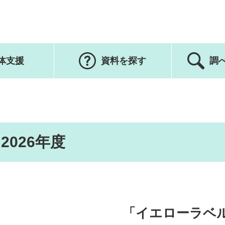
体支援
資料を探す
調
026年度
「イエローラベ